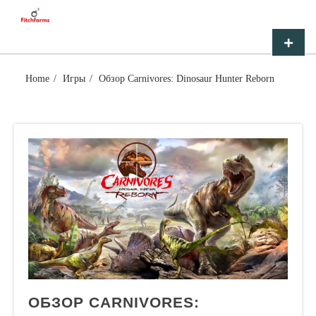
Skip
FITCHFARMS
to
content
Primar
Menu
Home
Игры
Обзор Carnivores: Dinosaur Hunter Reborn
ОБЗОР CARNIVORES: