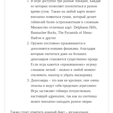
В игре доступно три разные локации, каждая
из которых позволяет поохотиться в разное
время суток. Также на любой карте может
внезапно появиться туман, который делает
геймплей более остросюжетным и сложным.
Множество отличных карт: Delphaeus Hills,
Basmachee Rocks, The Pyramids of Shmu-
Hadron и другие.
Оружие постоянно прокачивается и
дополняется новыми фишками, благодаря
которым охотиться даже на больших
динозавров становится существенно проще.
Если игра кажется «прокачанному» игроку
слишком легкой – можно в любой момент
отключить локатор и убрать маскировку.
Динозавры – это вам не кролики, они очень
опасны и ведут себя предельно агрессивно.
Игра заставляет геймера почувствовать
настоящий адреналин, так как на охотника
может внезапно нападать разное зверье.
Также стоит отметить важный факт – музыкальное