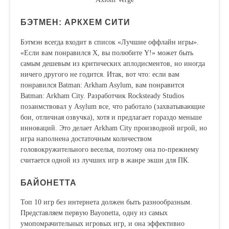
БЭТМЕН: АРКХЕМ СИТИ
Бэтмэн всегда входит в список «Лучшие оффлайн игры».
«Если вам понравился X, вы полюбите Y!» может быть
самым дешевым из критических аплодисментов, но иногда
ничего другого не годится. Итак, вот что: если вам
понравился Batman: Arkham Asylum, вам понравится
Batman: Arkham City. Разработчик Rocksteady Studios
позаимствовал у Asylum все, что работало (захватывающие
бои, отличная озвучка), хотя и предлагает гораздо меньше
инноваций. Это делает Arkham City производной игрой, но
игра наполнена достаточным количеством
головокружительного веселья, поэтому она по-прежнему
считается одной из лучших игр в жанре экшн для ПК.
БАЙОНЕТТА
Топ 10 игр без интернета должен быть разнообразным.
Представляем первую Bayonetta, одну из самых
умопомрачительных игровых игр, и она эффективно