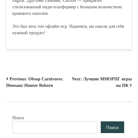
Digital. Другими словами, Carrion — прекрасно
стилизованный инди-платформер с большим количеством
кровавого насилия.
Это был весь топ офлайн игр. Надеемся, вы нашли для себя
нужный продукт!
НАВИГАЦИЯ
Previous:
Обзор Carnivores:
Next:
Лучшие ММОРПГ игры
Dinosaur Hunter Reborn
на ПК
ПО
ЗАПИСЯМ
Поиск
Поиск