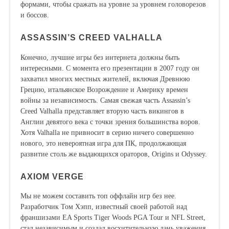
формами, чтобы сражать на уровне за уровнем головорезов
и боссов.
ASSASSIN’S CREED VALHALLA
Конечно, лучшие игры без интернета должны быть
интересными. С момента его презентации в 2007 году он
захватил многих местных жителей, включая Древнюю
Грецию, итальянское Возрождение и Америку времен
войны за независимость. Самая свежая часть Assassin’s
Creed Valhalla представляет вторую часть викингов в
Англии девятого века с точки зрения большинства воров.
Хотя Valhalla не привносит в серию ничего совершенно
нового, это невероятная игра для ПК, продолжающая
развитие столь же выдающихся ораторов, Origins и Odyssey.
AXIOM VERGE
Мы не можем составить топ оффлайн игр без нее.
Разработчик Том Хэпп, известный своей работой над
франшизами EA Sports Tiger Woods PGA Tour и NFL Street,
стал независимым и создал восхитительную дань уважения