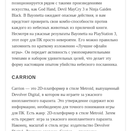
позиционируется рядом с такими произведениями
искусства, как God Hand, Devil MayCry 3 и Ninja Gaiden
Black. В Bayonetta ожидают опасные действия, и вам
предстоит проверить свои комбо-способности против
каждого из небесных животных из приличной книги.
Несмотря на ужасные результаты Bayonetta на PlayStation 3,
этот порт для ПК просто невероятен. Его можно правильно
запомнить по краткому изложению «Лучшие офлайн
игры». Он передает активность с умопомрачительными
темпами и набором удивительных целей, что делает эту
форму настоящим опытом убийства небесного посланника.
CARRION
Carrion — это 2D-платформер в стиле Metroid, выпущенный
Devolver Digital, в котором вы играете за ужасного
инопланетного паразита. Это утверждение содержит всю
информацию, необходимую для точного понимания игры
для ПК. Есть жанр: 2D-платформер в стиле Metroid. Затем
есть предмет: игра за ужасного инопланетного паразита.
Наконец, масштаб и стиль игры: издательство Devolver